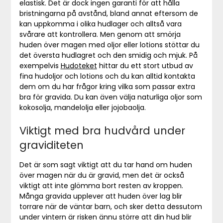
elastisk. Det är dock ingen garanti för att hålla
bristningarna på avstånd, bland annat eftersom de
kan uppkomma i olika hudlager och alltså vara
svårare att kontrollera. Men genom att smörja
huden över magen med oljor eller lotions stöttar du
det översta hudlagret och den smidig och mjuk. På
exempelvis
Hudoteket
hittar du ett stort utbud av
fina hudoljor och lotions och du kan alltid kontakta
dem om du har frågor kring vilka som passar extra
bra för gravida. Du kan även välja naturliga oljor som
kokosolja, mandelolja eller jojobaolja.
Viktigt med bra hudvård under
graviditeten
Det är som sagt viktigt att du tar hand om huden
över magen när du är gravid, men det är också
viktigt att inte glömma bort resten av kroppen.
Många gravida upplever att huden över lag blir
torrare när de väntar barn, och sker detta dessutom
under vintern är risken ännu större att din hud blir