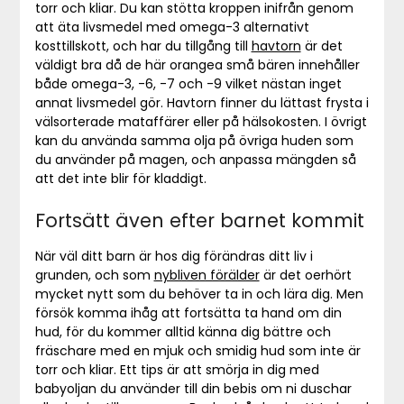
torr och kliar. Du kan stötta kroppen inifrån genom
att äta livsmedel med omega-3 alternativt
kosttillskott, och har du tillgång till
havtorn
är det
väldigt bra då de här orangea små bären innehåller
både omega-3, -6, -7 och -9 vilket nästan inget
annat livsmedel gör. Havtorn finner du lättast frysta i
välsorterade mataffärer eller på hälsokosten. I övrigt
kan du använda samma olja på övriga huden som
du använder på magen, och anpassa mängden så
att det inte blir för kladdigt.
Fortsätt även efter barnet kommit
När väl ditt barn är hos dig förändras ditt liv i
grunden, och som
nybliven förälder
är det oerhört
mycket nytt som du behöver ta in och lära dig. Men
försök komma ihåg att fortsätta ta hand om din
hud, för du kommer alltid känna dig bättre och
fräschare med en mjuk och smidig hud som inte är
torr och kliar. Ett tips är att smörja in dig med
babyoljan du använder till din bebis om ni duschar