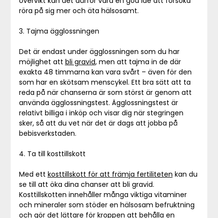
övervikt kan det därför vara en god idé att försöka
röra på sig mer och äta hälsosamt.
3. Tajma ägglossningen
Det är endast under ägglossningen som du har
möjlighet att
bli gravid
, men att tajma in de där
exakta 48 timmarna kan vara svårt – även för den
som har en skötsam menscykel. Ett bra sätt att ta
reda på när chanserna är som störst är genom att
använda ägglossningstest. Ägglossningstest är
relativt billiga i inköp och visar dig när stegringen
sker, så att du vet när det är dags att jobba på
bebisverkstaden.
4. Ta till kosttillskott
Med ett
kosttillskott för att främja fertiliteten
kan du
se till att öka dina chanser att bli gravid.
Kosttillskotten innehåller många viktiga vitaminer
och mineraler som stöder en hälsosam befruktning
och gör det lättare för kroppen att behålla en